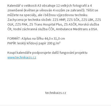
Kalendář o velikosti A3 obsahuje 12 velkých fotografií a 4
zmenšené (květen je věnován 4 vozům ze zahraničí). Těšit se
můžete na speciály, ale i běžnou výjezdovou techniku.
Zachycena je technika složek: ZZS HMP, ZZS SČK, ZZS LBK, ZZS
OLK, ZZS PAK, ZS Trans Hospital Plus, ZS ASČR, Horská služba
ČR, Vodní záchranná služba ČČK, Ambulance Meditrans a DSA.
FORMÁT: A3plus na šířku 44,0 x 31,0 cm
PAPÍR:
lesklý křídový papír 200 g/m²
Koupí kalendáře podporujete další fungování projektu
www.technikaizs.cz
Z
á
technikaizs.cz
p
a
t