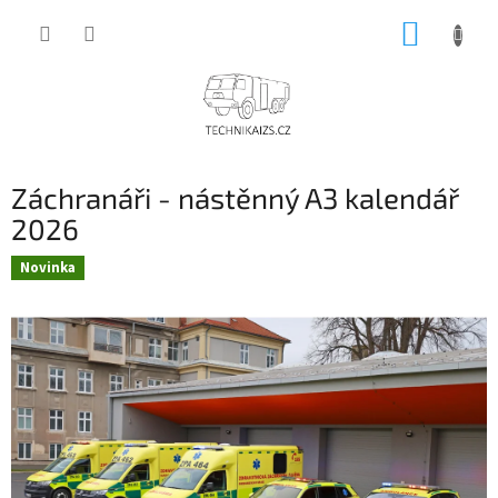
Přejít
NÁKUP
na
obsah
KOŠÍK
Záchranáři - nástěnný A3 kalendář
2026
Novinka